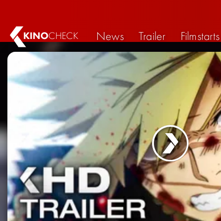
News
Trailer
Filmstarts
KINO
CHECK