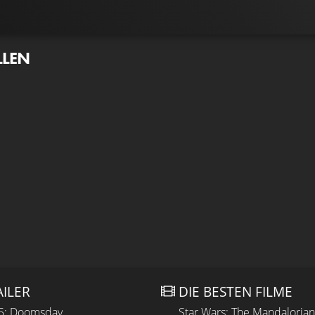
LLEN
AILER
DIE BESTEN FILME
 5: Doomsday
Star Wars: The Mandaloria