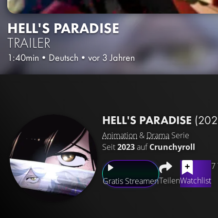
HELL'S PARADISE
TRAILER
1:40min
•
Deutsch
•
vor 3 Jahren
HELL'S PARADISE
(202
Animation
&
Drama
Serie
Seit
2023
auf
Crunchyroll
7
Teilen
Watchlist
Gratis Streamen