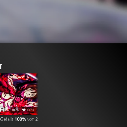
T
2K
100%
1:35
Gefällt
100%
von
2.027