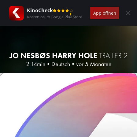
KinoCheck
App öffnen
Kostenlos im Google Play Store
JO NESBØS HARRY HOLE
TRAILER 2
2:14min
•
Deutsch
•
vor 5 Monaten