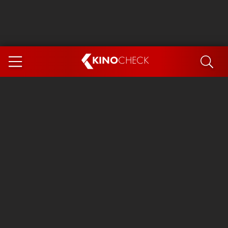
KINO
CHECK
App
DEMNÄCHST IM KINO
Steckerlfischfiasko
Ice Cream Man
Das Ende der Sterne
Exit 8
You, Me & Italy
Marsupilami