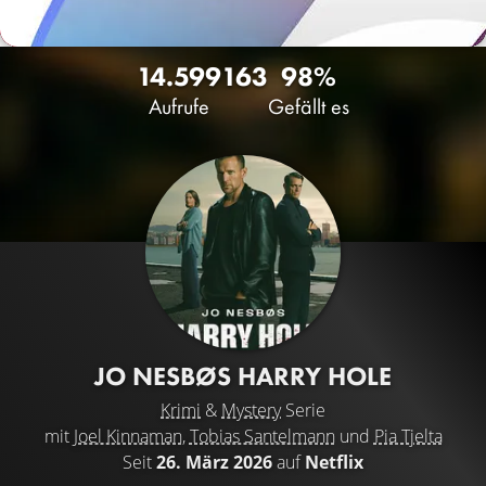
14.599
163
98%
Aufrufe
Gefällt es
JO NESBØS HARRY HOLE
Krimi
&
Mystery
Serie
mit
Joel Kinnaman
,
Tobias Santelmann
und
Pia Tjelta
Seit
26. März 2026
auf
Netflix