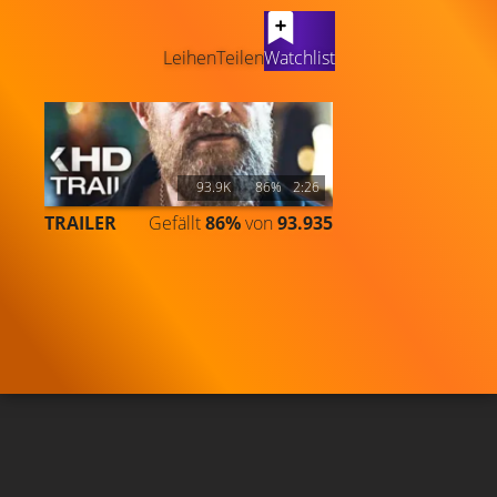
LATEST CONTENT
Leihen
Teilen
Watchlist
93.9K
86%
2:26
TRAILER
Gefällt
86%
von
93.935