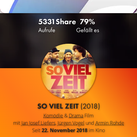
5331
Share
79%
Aufrufe
Gefällt es
SO VIEL ZEIT
(2018)
Komödie
&
Drama
Film
mit
Jan Josef Liefers
,
Jürgen Vogel
und
Armin Rohde
Seit
22. November 2018
im Kino