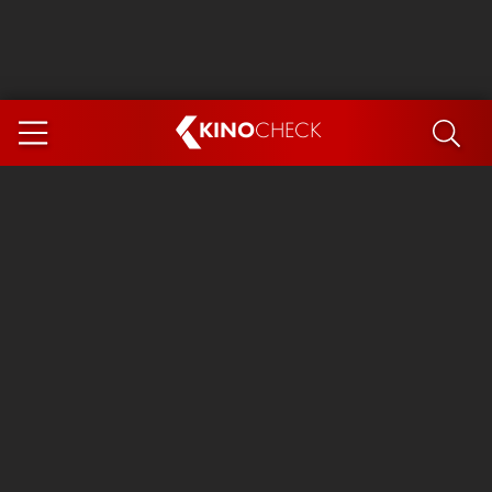
KINO
CHECK
App
DEMNÄCHST IM KINO
Steckerlfischfiasko
Ice Cream Man
Das Ende der Sterne
Exit 8
You, Me & Italy
Marsupilami