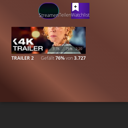
LATEST CONTENT
Teilen
Watchlist
Streamen
3.7K
76%
2:20
TRAILER 2
Gefällt
76%
von
3.727