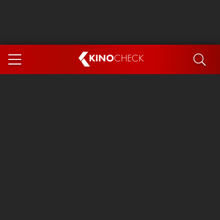
KINO
CHECK
App
DEMNÄCHST IM KINO
Steckerlfischfiasko
Ice Cream Man
Das Ende der Sterne
Exit 8
You, Me & Italy
Marsupilami