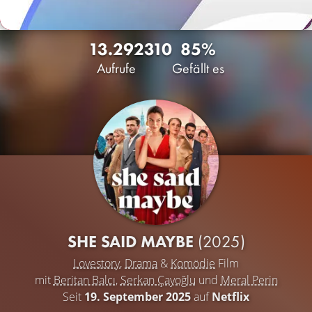
13.292
310
85%
Aufrufe
Gefällt es
SHE SAID MAYBE
(2025)
Lovestory
,
Drama
&
Komödie
Film
mit
Beritan Balcı
,
Serkan Çayoğlu
und
Meral Perin
Seit
19. September 2025
auf
Netflix