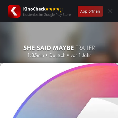
KinoCheck
App öffnen
Kostenlos im Google Play Store
SHE SAID MAYBE
TRAILER
1:35min
•
Deutsch
•
vor 1 Jahr