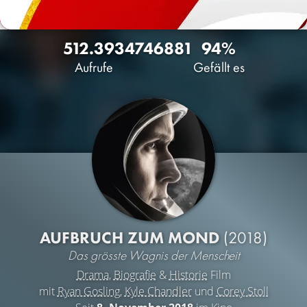
512.393
474
6881
94%
Aufrufe
Gefällt es
AUFBRUCH ZUM MOND
(2018)
Das grösste Wagnis der Menscheit
Drama
,
Biografie
&
Historie
Film
mit
Ryan Gosling
,
Kyle Chandler
und
Corey Stoll