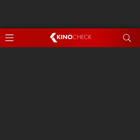
KINO
CHECK
App
DEMNÄCHST IM KINO
Steckerlfischfiasko
Ice Cream Man
Das Ende der Sterne
Exit 8
You, Me & Italy
Marsupilami