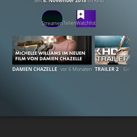
Seit
8. November 2018
im Kino
LATEST CONTENT
Teilen
Watchlist
Streamen
MICHELLE WILLIAMS IM NEUEN
FILM VON DAMIEN CHAZELLE
DAMIEN CHAZELLE
vor 6 Monaten
TRAILER 2
Gefäll