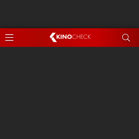
KINO
CHECK
App
DEMNÄCHST IM KINO
Steckerlfischfiasko
The Invite
Ice Cream Man
Das Ende der Sterne
Exit 8
You, Me & Italy