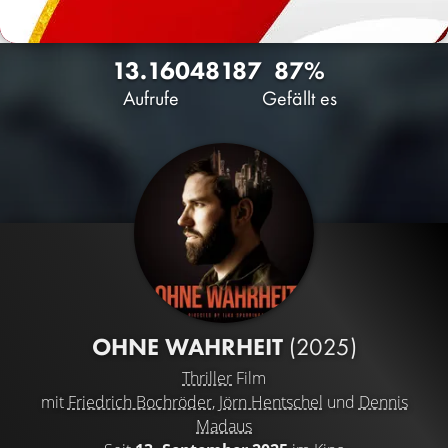
13.160
48
187
87%
Aufrufe
Gefällt es
OHNE WAHRHEIT
(2025)
Thriller
Film
mit
Friedrich Bochröder
,
Jörn Hentschel
und
Dennis
Madaus