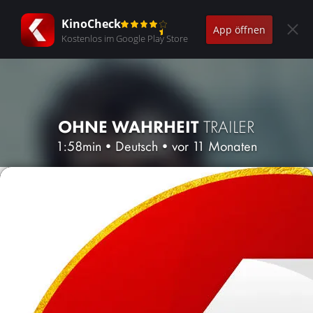
KinoCheck
App öffnen
Kostenlos im Google Play Store
OHNE WAHRHEIT
TRAILER
1:58min
•
Deutsch
•
vor 11 Monaten