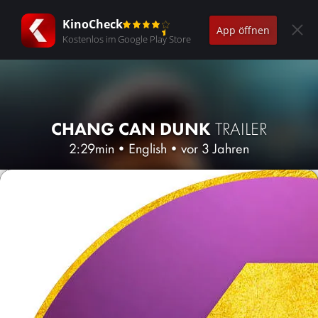
KinoCheck
App öffnen
Kostenlos im Google Play Store
CHANG CAN DUNK
TRAILER
2:29min
•
English
•
vor 3 Jahren