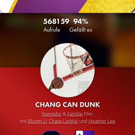
5681
59
94%
Aufrufe
Gefällt es
CHANG CAN DUNK
Komödie
&
Familie
Film
mit
Bloom Li
,
Chase Liefeld
und
Heather Lee