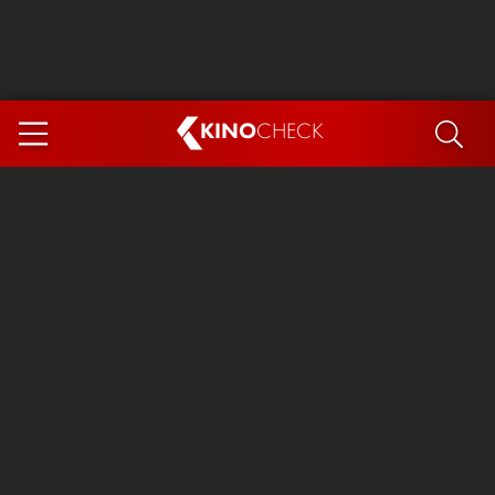
KINO
CHECK
App
DEMNÄCHST IM KINO
Steckerlfischfiasko
The Invite
Ice Cream Man
Das Ende der Sterne
Exit 8
You, Me & Italy