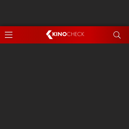
KINO
CHECK
App
DEMNÄCHST IM KINO
Steckerlfischfiasko
Ice Cream Man
Das Ende der Sterne
Exit 8
You, Me & Italy
Marsupilami