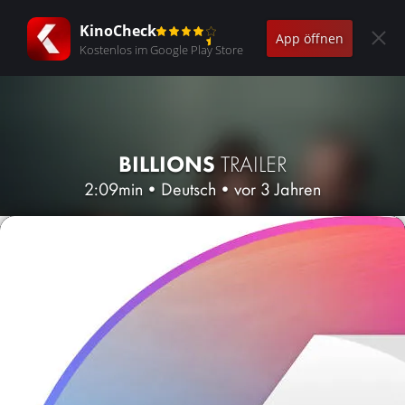
KinoCheck
App öffnen
Kostenlos im Google Play Store
BILLIONS
TRAILER
2:09min
•
Deutsch
•
vor 3 Jahren