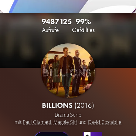
9487
125
99%
Aufrufe
Gefällt es
BILLIONS
(2016)
Drama
Serie
mit
Paul Giamatti
,
Maggie Siff
und
David Costabile