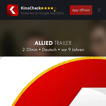
KinoCheck
App öffnen
Kostenlos im Google Play Store
ALLIED
TRAILER
2:33min
•
Deutsch
•
vor 9 Jahren