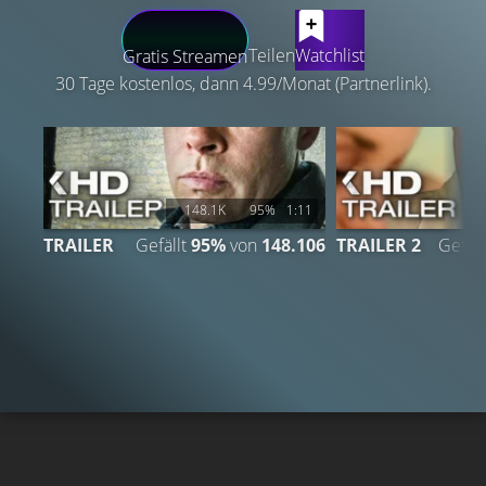
LATEST CONTENT
Teilen
Watchlist
Gratis Streamen
30 Tage kostenlos, dann 4.99/Monat (Partnerlink).
148.1K
95%
1:11
TRAILER
Gefällt
95%
von
148.106
TRAILER 2
Gefäll