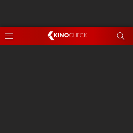
KINO
CHECK
App
DEMNÄCHST IM KINO
Steckerlfischfiasko
Ice Cream Man
Das Ende der Sterne
Exit 8
You, Me & Italy
Marsupilami