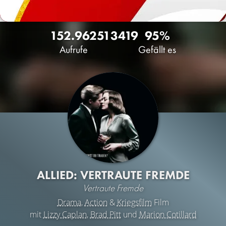
152.962
51
3419
95%
Aufrufe
Gefällt es
ALLIED: VERTRAUTE FREMDE
Vertraute Fremde
Drama
,
Action
&
Kriegsfilm
Film
mit
Lizzy Caplan
,
Brad Pitt
und
Marion Cotillard