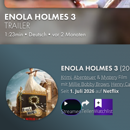
ENOLA HOLMES 3
TRAILER
1:23min
•
Deutsch
•
vor 2 Monaten
ENOLA HOLMES 3
(20
Krimi
,
Abenteuer
&
Mystery
Film
mit
Millie Bobby Brown
,
Henry Cav
Seit
1. Juli 2026
auf
Netflix
Teilen
Watchlist
Streamen