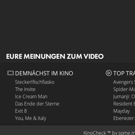
EURE MEINUNGEN ZUM VIDEO
DEMNÄCHST IM KINO
TOP TR
Steckerlfischfiasko
Avengers
The Invite
Spider-Ma
Ice Cream Man
Jumanji: 
Das Ende der Sterne
Resident E
Exit 8
Mayday
You, Me & Italy
Ebenezer:
KinoCheck
 ™ by 
some.m