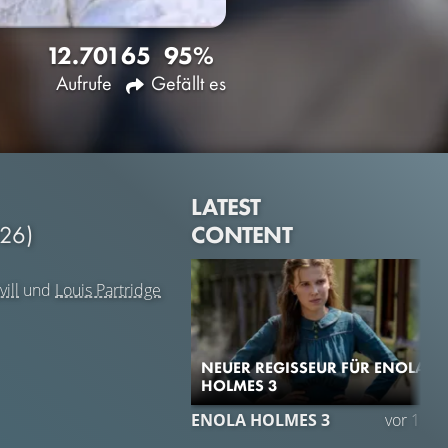
12.701
65
95%
Aufrufe
Gefällt es
LATEST
CONTENT
26)
ill
und
Louis Partridge
NEUER REGISSEUR FÜR ENOLA
HOLMES 3
ENOLA HOLMES 3
vor 1 Jah