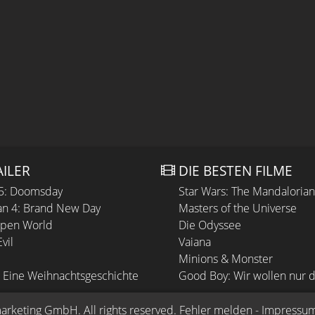
AILER
DIE BESTEN FILME
 5: Doomsday
Star Wars: The Mandaloria
n 4: Brand New Day
Masters of the Universe
Open World
Die Odyssee
vil
Vaiana
Minions & Monster
 Eine Weihnachtsgeschichte
Good Boy: Wir wollen nur d
arketing GmbH
. All rights reserved.
Fehler melden
 - 
Impressu