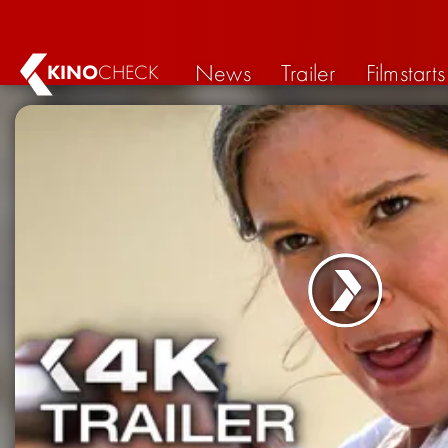
News
Trailer
Filmstarts
KINO
CHECK