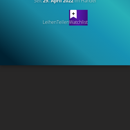
Seit
29. April 2022
im Handel
Leihen
Teilen
Watchlist