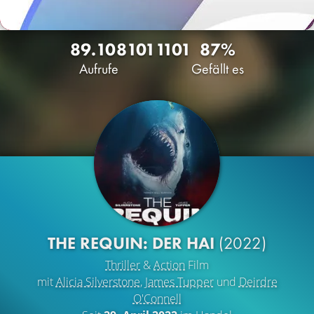
89.108
101
1101
87%
Aufrufe
Gefällt es
THE REQUIN: DER HAI
(2022)
Thriller
&
Action
Film
mit
Alicia Silverstone
,
James Tupper
und
Deirdre
O'Connell