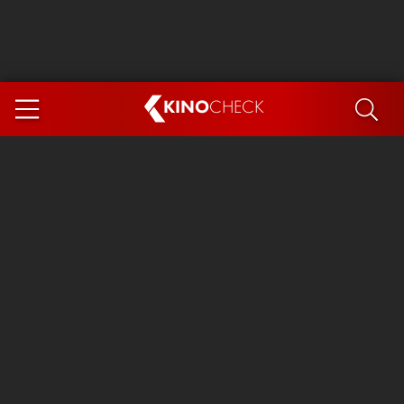
KINO
CHECK
App
DEMNÄCHST IM KINO
Steckerlfischfiasko
Ice Cream Man
Das Ende der Sterne
Exit 8
You, Me & Italy
Marsupilami