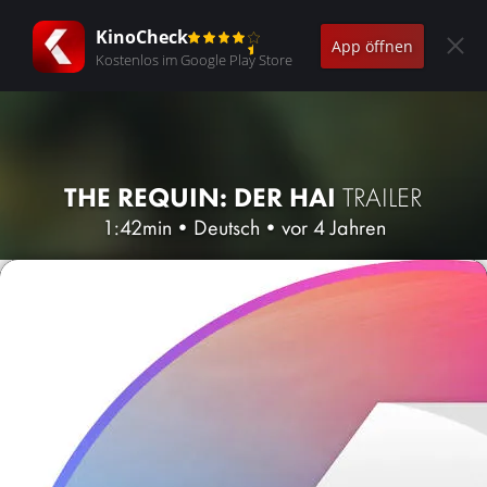
KinoCheck
App öffnen
Kostenlos im Google Play Store
THE REQUIN: DER HAI
TRAILER
1:42min
•
Deutsch
•
vor 4 Jahren