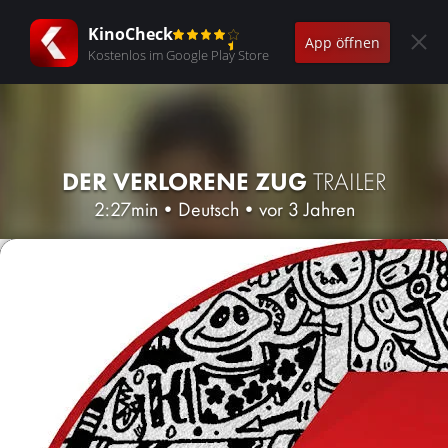
KinoCheck
App öffnen
Kostenlos im Google Play Store
DER VERLORENE ZUG
TRAILER
2:27min
•
Deutsch
•
vor 3 Jahren