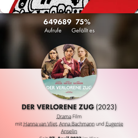
6496
89
75%
Aufrufe
Gefällt es
DER VERLORENE ZUG
(2023)
Drama
Film
mit
Hanna van Vliet
,
Anna Bachmann
und
Eugenie
Anselin