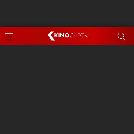
KINO
CHECK
App
DEMNÄCHST IM KINO
Steckerlfischfiasko
Ice Cream Man
Das Ende der Sterne
Exit 8
You, Me & Italy
Marsupilami