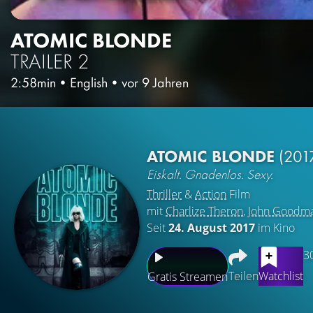
ATOMIC BLONDE
TRAILER 2
2:58min
•
English
•
vor 9 Jahren
ATOMIC BLONDE
(201
Eiskalt. Gnadenlos. Sexy.
Thriller
&
Action
Film
mit
Charlize Theron
,
John Goodm
Seit
24. August 2017
im Kino
3
Teilen
Watchlist
Gratis Streamen