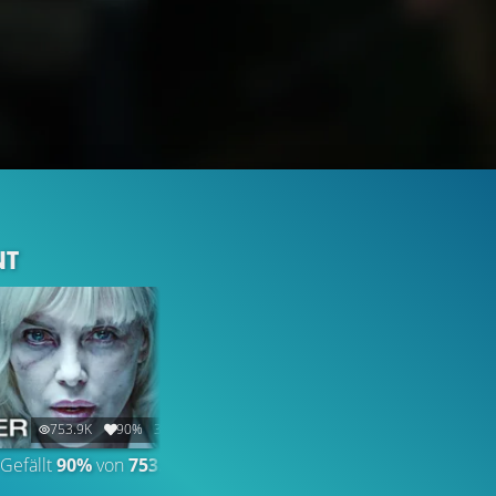
NT
753.9K
90%
3:01
252.6K
96%
2:38
Gefällt
90%
von
753.880
TRAILER 2
Gefällt
96%
von
252.573