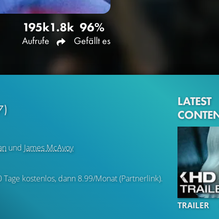
195k
1.8k
96%
Aufrufe
Gefällt es
LATEST
7)
CONTE
an
und
James McAvoy
0 Tage kostenlos, dann 8.99/Monat (Partnerlink).
TRAILER