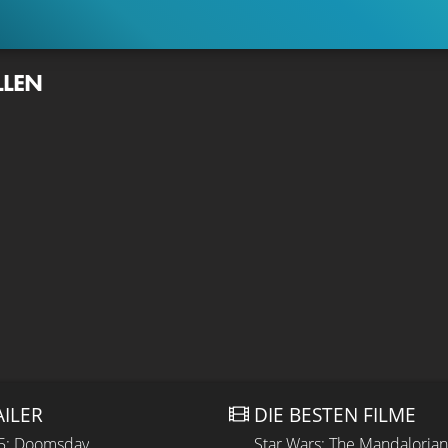
LLEN
AILER
DIE BESTEN FILME
 5: Doomsday
Star Wars: The Mandaloria