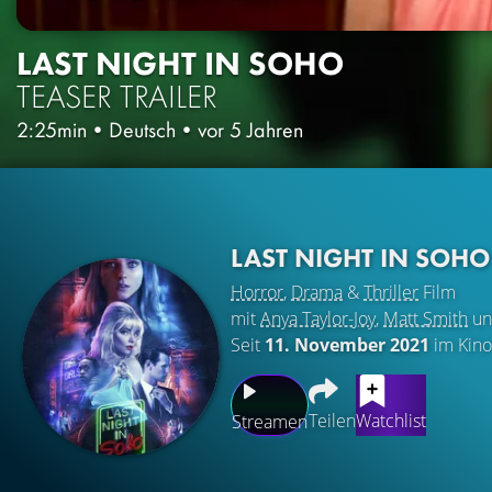
LAST NIGHT IN SOHO
TEASER TRAILER
2:25min
•
Deutsch
•
vor 5 Jahren
LAST NIGHT IN SOH
Horror
,
Drama
&
Thriller
Film
mit
Anya Taylor-Joy
,
Matt Smith
u
Seit
11. November 2021
im Kino
Teilen
Watchlist
Streamen