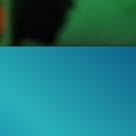
31.9K
95%
1:16
TRAILER 2
Gefällt
95%
von
31.888