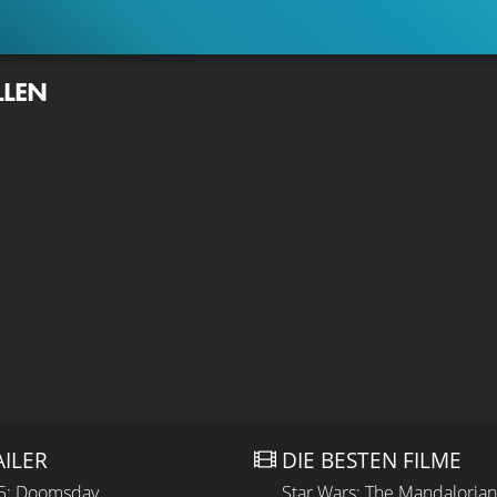
LLEN
AILER
DIE BESTEN FILME
 5: Doomsday
Star Wars: The Mandaloria