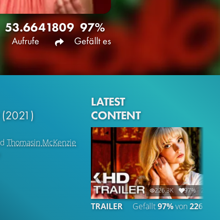
53.664
1809
97%
Aufrufe
Gefällt es
LATEST
CONTENT
O
(2021)
nd
Thomasin McKenzie
226.3K
97%
2:40
TRAILER
Gefällt
97%
von
226.285