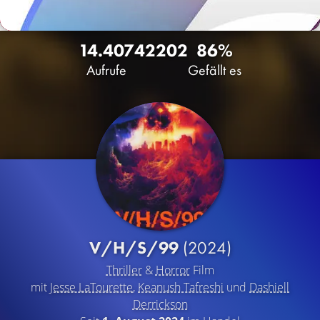
14.407
42
202
86%
Aufrufe
Gefällt es
V/H/S/99
(2024)
Thriller
&
Horror
Film
mit
Jesse LaTourette
,
Keanush Tafreshi
und
Dashiell
Derrickson