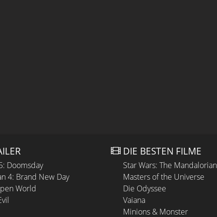
AILER
DIE BESTEN FILME
 5: Doomsday
Star Wars: The Mandaloria
n 4: Brand New Day
Masters of the Universe
Open World
Die Odyssee
vil
Vaiana
Minions & Monster