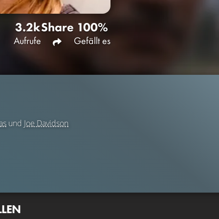
3.2k
Share
100%
Aufrufe
Gefällt es
as
und
Joe Davidson
LLEN