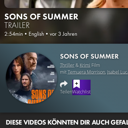
SONS OF SUMMER
TRAILER
2:54min
•
English
•
vor 3 Jahren
SONS OF SUMMER
Thriller
&
Krimi
Film
mit
Temuera Morrison
,
Isabel Luc
Teilen
Watchlist
DIESE VIDEOS KÖNNTEN DIR AUCH GEFA