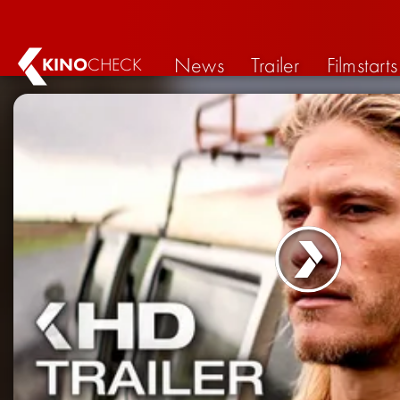
News
Trailer
Filmstarts
KINO
CHECK