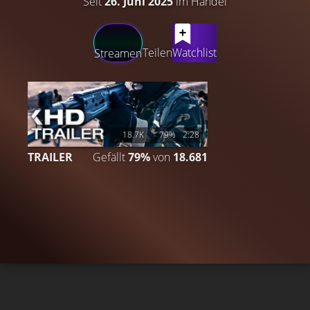
Seit
26. Juni 2025
im Handel
LATEST CONTENT
Teilen
Watchlist
Streamen
18.7K
79%
2:28
TRAILER
Gefällt
79%
von
18.681