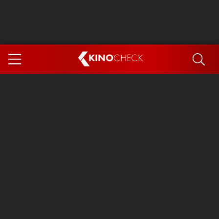
KINO
CHECK
App
DEMNÄCHST IM KINO
Steckerlfischfiasko
Ice Cream Man
Das Ende der Sterne
Exit 8
You, Me & Italy
Marsupilami