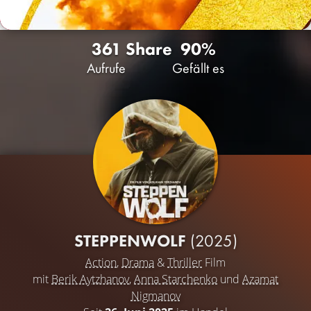
361
Share
90%
Aufrufe
Gefällt es
STEPPENWOLF
(2025)
Action
,
Drama
&
Thriller
Film
mit
Berik Aytzhanov
,
Anna Starchenko
und
Azamat
Nigmanov