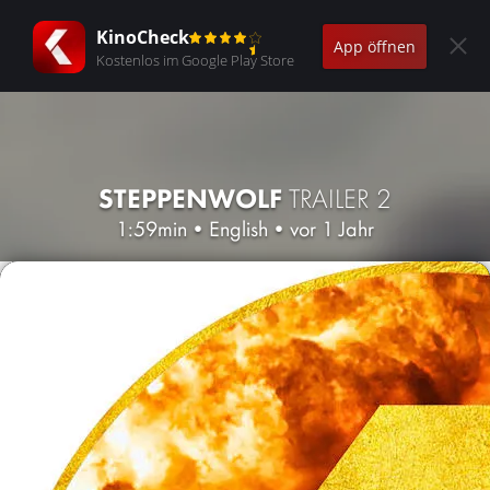
KinoCheck
App öffnen
Kostenlos im Google Play Store
STEPPENWOLF
TRAILER 2
1:59min
•
English
•
vor 1 Jahr