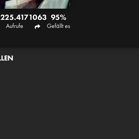
225.417
1063
95%
Aufrufe
Gefällt es
LLEN