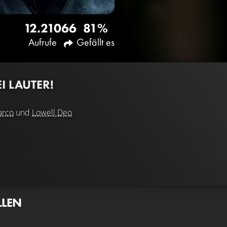
12.210
66
81%
Aufrufe
Gefällt es
I LAUTER!
arco
und
Lowell Deo
LLEN