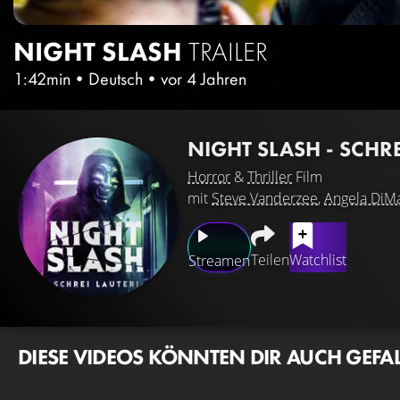
NIGHT SLASH
TRAILER
1:42min
•
Deutsch
•
vor 4 Jahren
NIGHT SLASH - SCHRE
Horror
&
Thriller
Film
mit
Steve Vanderzee
,
Angela DiM
Teilen
Watchlist
Streamen
DIESE VIDEOS KÖNNTEN DIR AUCH GEFA