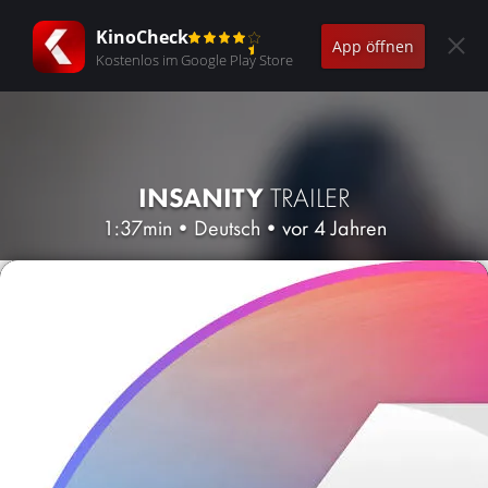
KinoCheck
App öffnen
Kostenlos im Google Play Store
INSANITY
TRAILER
1:37min
•
Deutsch
•
vor 4 Jahren