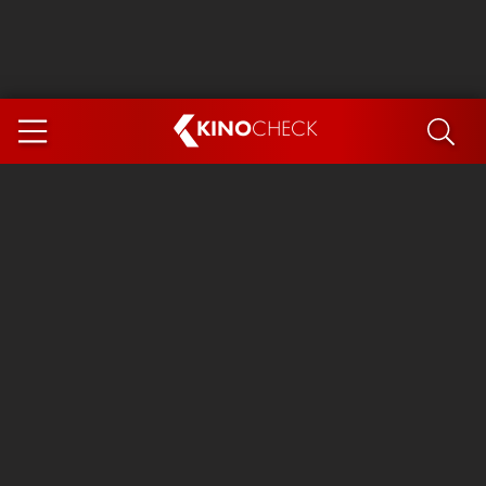
KINO
CHECK
App
DEMNÄCHST IM KINO
Steckerlfischfiasko
The Invite
Ice Cream Man
Das Ende der Sterne
Exit 8
You, Me & Italy