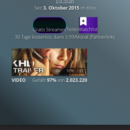
Elit İşcan
Seit
3. Oktober 2015
im Kino
LATEST CONTENT
Teilen
Watchlist
Gratis Streamen
30 Tage kostenlos, dann 3.99/Monat (Partnerlink).
2M
97%
1:57
VIDEO
Gefällt
97%
von
2.023.220