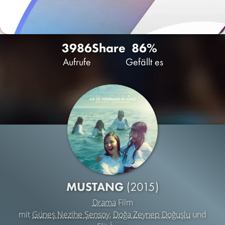
3986
Share
86%
Aufrufe
Gefällt es
MUSTANG
(2015)
Drama
Film
mit
Güneş Nezihe Şensoy
,
Doğa Zeynep Doğuşlu
und