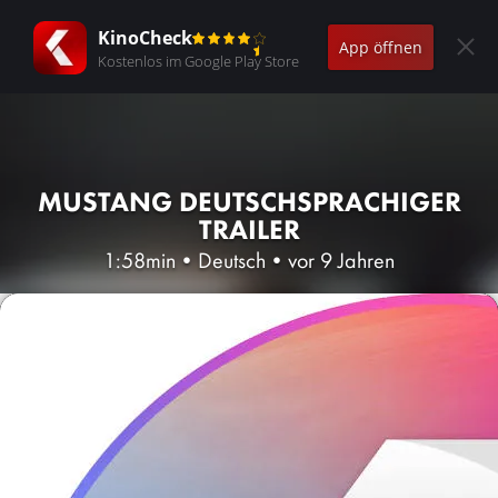
KinoCheck
App öffnen
Kostenlos im Google Play Store
MUSTANG DEUTSCHSPRACHIGER
TRAILER
1:58min
•
Deutsch
•
vor 9 Jahren