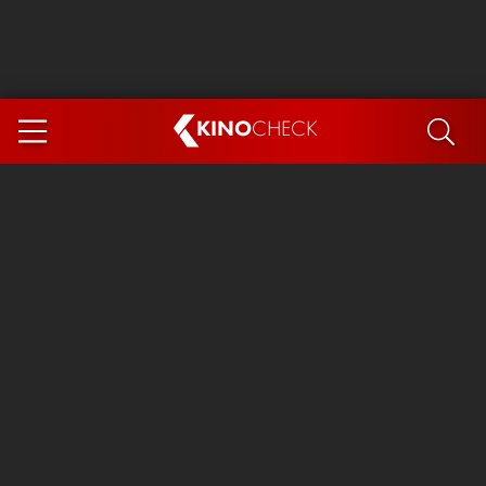
KINO
CHECK
App
DEMNÄCHST IM KINO
Steckerlfischfiasko
Ice Cream Man
Das Ende der Sterne
Exit 8
You, Me & Italy
Marsupilami