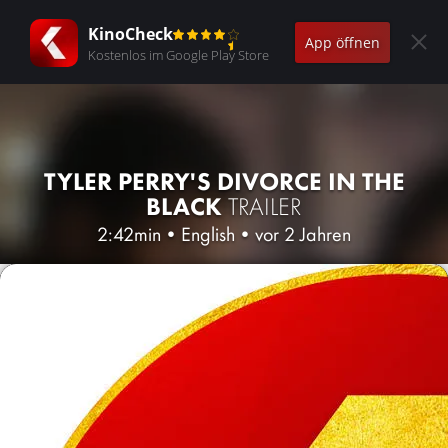
KinoCheck
App öffnen
Kostenlos im Google Play Store
TYLER PERRY'S DIVORCE IN THE
BLACK
TRAILER
2:42min
•
English
•
vor 2 Jahren