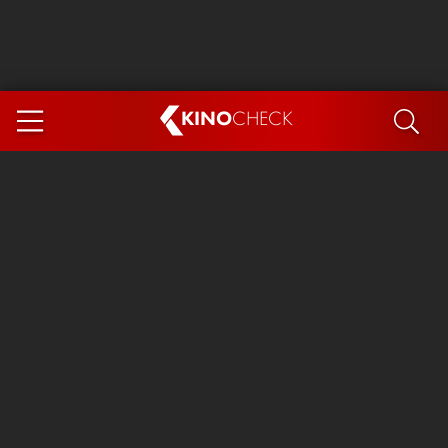
KINO
CHECK
App
DEMNÄCHST IM KINO
Steckerlfischfiasko
The Invite
Ice Cream Man
Das Ende der Sterne
Exit 8
You, Me & Italy