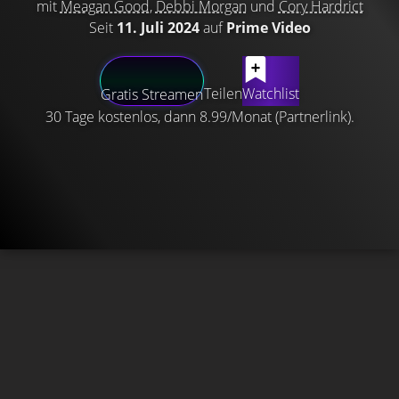
mit
Meagan Good
,
Debbi Morgan
und
Cory Hardrict
Seit
11. Juli 2024
auf
Prime Video
Teilen
Watchlist
Gratis Streamen
30 Tage kostenlos, dann 8.99/Monat (Partnerlink).