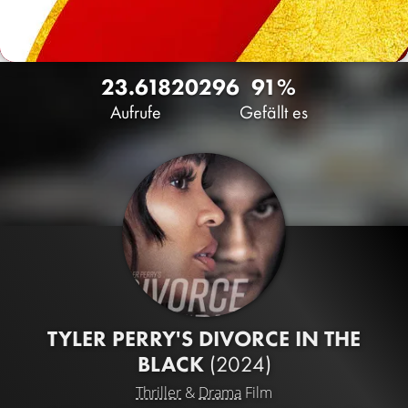
23.618
20
296
91%
Aufrufe
Gefällt es
TYLER PERRY'S DIVORCE IN THE
BLACK
(2024)
Thriller
&
Drama
Film