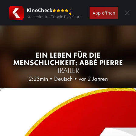
KinoCheck
App öffnen
Kostenlos im Google Play Store
EIN LEBEN FÜR DIE
MENSCHLICHKEIT: ABBÉ PIERRE
TRAILER
2:23min
•
Deutsch
•
vor 2 Jahren