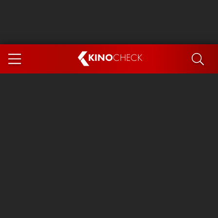
KINO
CHECK
App
DEMNÄCHST IM KINO
Steckerlfischfiasko
The Invite
Ice Cream Man
Das Ende der Sterne
Exit 8
You, Me & Italy