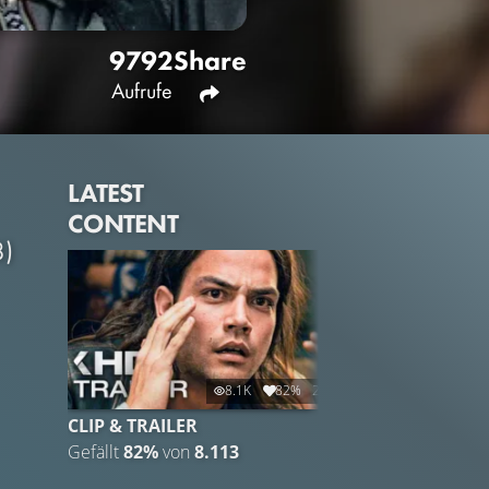
9792
Share
Aufrufe
LATEST
CONTENT
8)
8.1K
82%
2:57
CLIP & TRAILER
Gefällt
82%
von
8.113