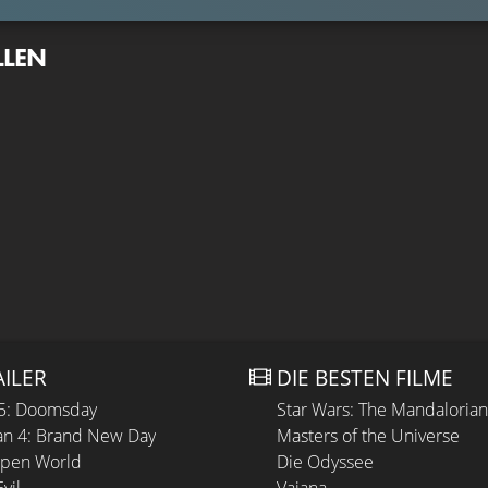
LLEN
AILER
DIE BESTEN FILME
 5: Doomsday
Star Wars: The Mandaloria
n 4: Brand New Day
Masters of the Universe
Open World
Die Odyssee