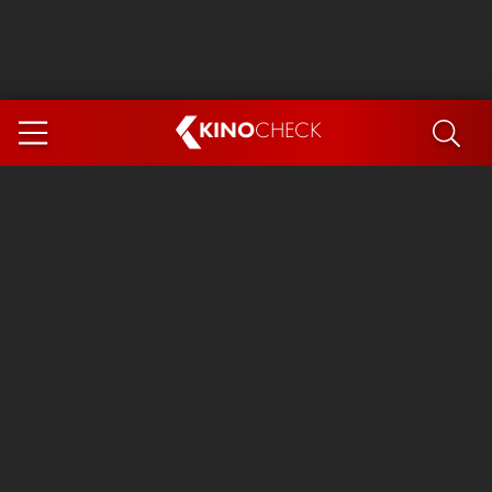
KINO
CHECK
App
DEMNÄCHST IM KINO
Steckerlfischfiasko
Ice Cream Man
Das Ende der Sterne
Exit 8
You, Me & Italy
Marsupilami