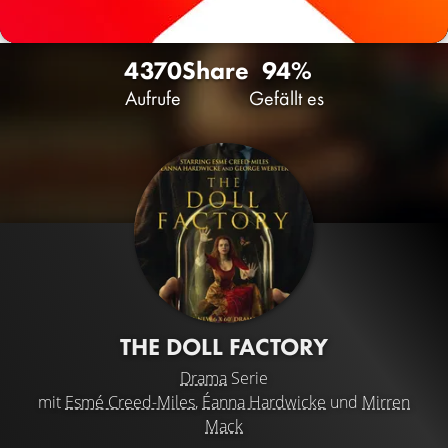
4370
Share
94%
Aufrufe
Gefällt es
THE DOLL FACTORY
Drama
Serie
mit
Esmé Creed-Miles
,
Éanna Hardwicke
und
Mirren
Mack