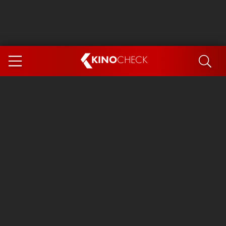
KINO
CHECK
App
DEMNÄCHST IM KINO
Steckerlfischfiasko
Ice Cream Man
Das Ende der Sterne
Exit 8
You, Me & Italy
Marsupilami