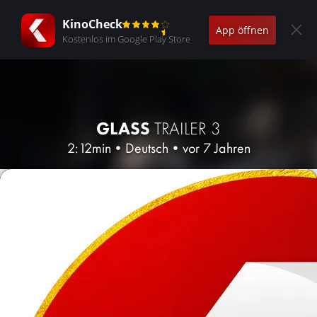
KinoCheck
App öffnen
Kostenlos im Google Play Store
GLASS
TRAILER 3
2:12min
•
Deutsch
•
vor 7 Jahren