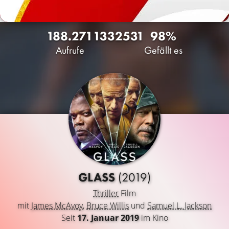
188.271
133
2531
98%
Aufrufe
Gefällt es
GLASS
(2019)
Thriller
Film
mit
James McAvoy
,
Bruce Willis
und
Samuel L. Jackson
Seit
17. Januar 2019
im Kino