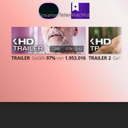
LATEST CONTENT
Teilen
Watchlist
Streamen
2M
97%
2:42
6
TRAILER
Gefällt
97%
von
1.953.016
TRAILER 2
Gefällt