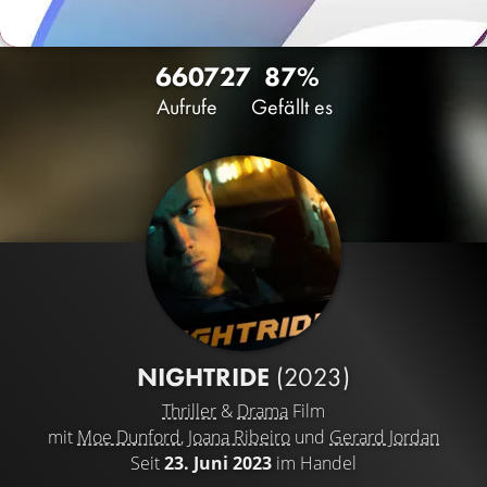
6607
27
87%
Aufrufe
Gefällt es
NIGHTRIDE
(2023)
Thriller
&
Drama
Film
mit
Moe Dunford
,
Joana Ribeiro
und
Gerard Jordan
Seit
23. Juni 2023
im Handel