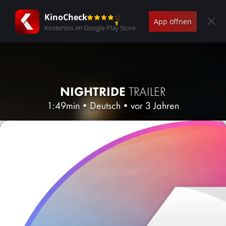
KinoCheck
App öffnen
Kostenlos im Google Play Store
NIGHTRIDE
TRAILER
1:49min
•
Deutsch
•
vor 3 Jahren