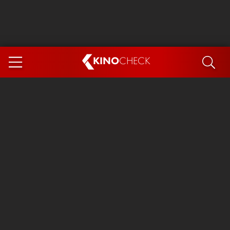
KINO
CHECK
App
DEMNÄCHST IM KINO
Steckerlfischfiasko
Ice Cream Man
Das Ende der Sterne
Exit 8
You, Me & Italy
Marsupilami