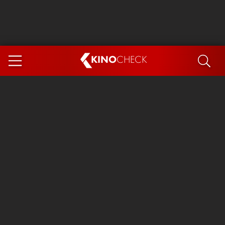
KINO
CHECK
App
DEMNÄCHST IM KINO
Steckerlfischfiasko
The Invite
Ice Cream Man
Das Ende der Sterne
Exit 8
You, Me & Italy