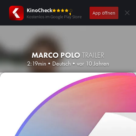
KinoCheck
App öffnen
Kostenlos im Google Play Store
MARCO POLO
TRAILER
2:19min
•
Deutsch
•
vor 10 Jahren