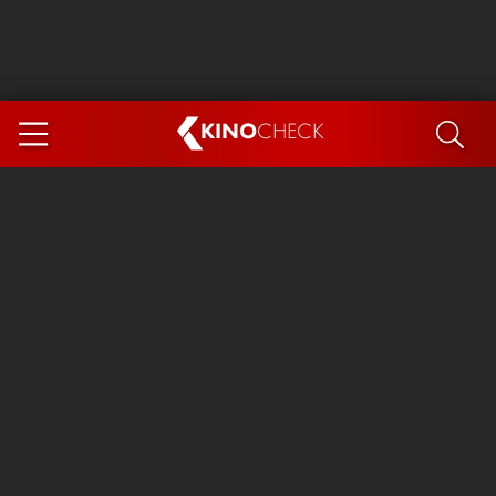
KINO
CHECK
App
DEMNÄCHST IM KINO
Steckerlfischfiasko
Ice Cream Man
Das Ende der Sterne
Exit 8
You, Me & Italy
Marsupilami