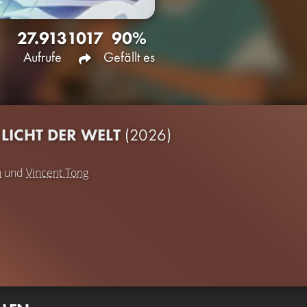
27.913
1017
90%
Aufrufe
Gefällt es
LICHT DER WELT
(2026)
n
und
Vincent Tong