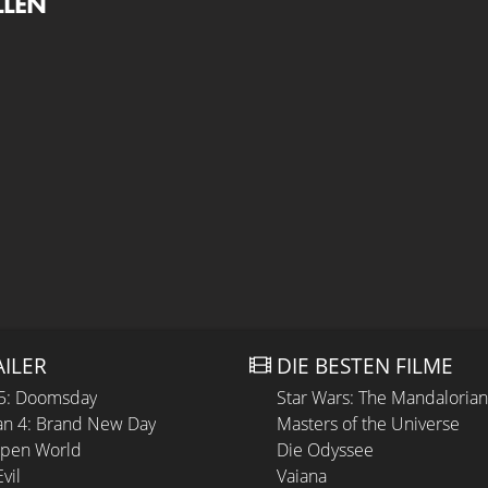
LLEN
AILER
DIE BESTEN FILME
 5: Doomsday
Star Wars: The Mandaloria
n 4: Brand New Day
Masters of the Universe
Open World
Die Odyssee
vil
Vaiana