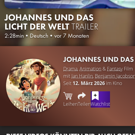
JOHANNES UND DAS
LICHT DER WELT
TRAILER
2:28min
•
Deutsch
•
vor 7 Monaten
JOHANNES UND DAS 
Drama
,
Animation
&
Fantasy
Film
mit
Ian Hanlin
,
Benjamin Jacobso
Seit
12. März 2026
im Kino
Leihen
Teilen
Watchlist