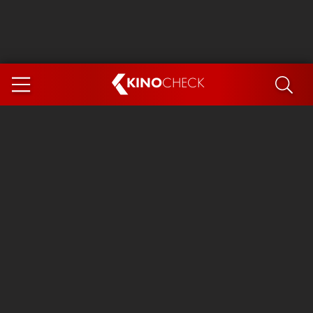
KINO
CHECK
App
DEMNÄCHST IM KINO
Steckerlfischfiasko
Ice Cream Man
Das Ende der Sterne
Exit 8
You, Me & Italy
Marsupilami