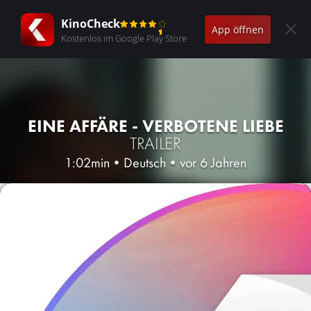
KinoCheck
App öffnen
Kostenlos im Google Play Store
EINE AFFÄRE - VERBOTENE LIEBE
TRAILER
1:02min
•
Deutsch
•
vor 6 Jahren