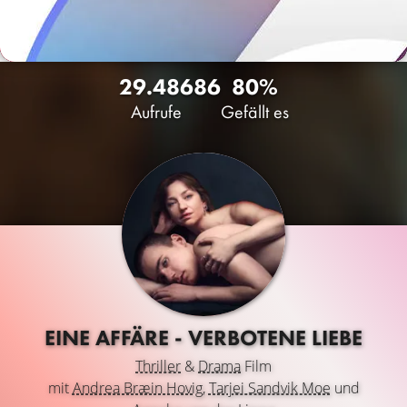
29.486
86
80%
Aufrufe
Gefällt es
EINE AFFÄRE - VERBOTENE LIEBE
Thriller
&
Drama
Film
mit
Andrea Bræin Hovig
,
Tarjei Sandvik Moe
und