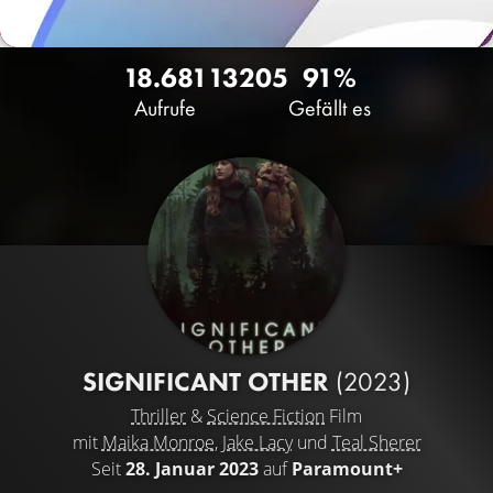
18.681
13
205
91%
Aufrufe
Gefällt es
SIGNIFICANT OTHER
(2023)
Thriller
&
Science Fiction
Film
mit
Maika Monroe
,
Jake Lacy
und
Teal Sherer
Seit
28. Januar 2023
auf
Paramount+