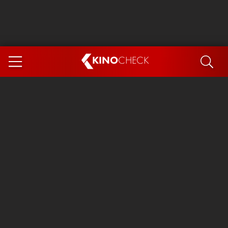
KINO
CHECK
App
DEMNÄCHST IM KINO
Steckerlfischfiasko
Ice Cream Man
Das Ende der Sterne
Exit 8
You, Me & Italy
Marsupilami