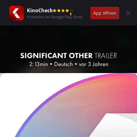
KinoCheck
App öffnen
Kostenlos im Google Play Store
SIGNIFICANT OTHER
TRAILER
2:13min
•
Deutsch
•
vor 3 Jahren