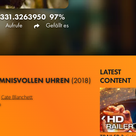
331.326
3950
97%
Aufrufe
Gefällt es
LATEST
CONTENT
IMNISVOLLEN UHREN
(2018)
d
Cate Blanchett
o