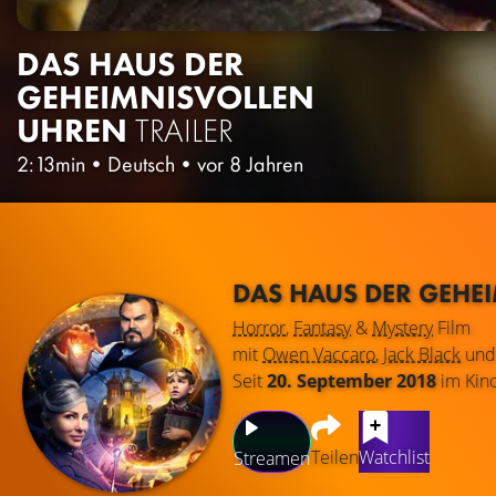
DAS HAUS DER
GEHEIMNISVOLLEN
UHREN
TRAILER
2:13min
•
Deutsch
•
vor 8 Jahren
DAS HAUS DER GEHE
Horror
,
Fantasy
&
Mystery
Film
mit
Owen Vaccaro
,
Jack Black
un
Seit
20. September 2018
im Kin
Teilen
Watchlist
Streamen