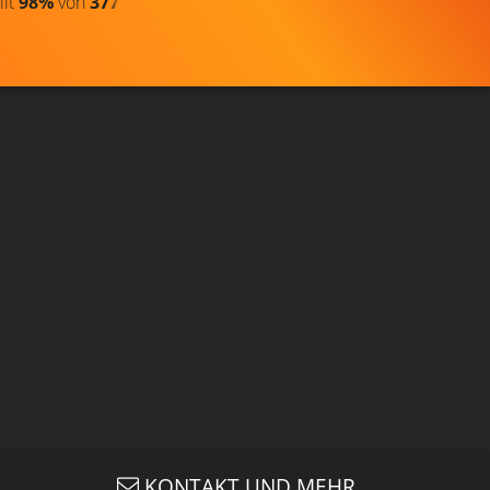
llt
98%
von
377.725
CLIP & TRAILER
Gefällt
98%
von
68.359
KONTAKT UND MEHR