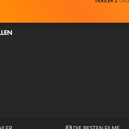
TRAILER 2
Gefä
LLEN
AILER
DIE BESTEN FILME