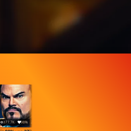
377.7K
98%
2:41
68.4K
98%
4:06