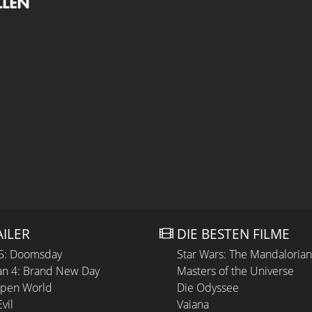
LLEN
AILER
DIE BESTEN FILME
 5: Doomsday
Star Wars: The Mandaloria
n 4: Brand New Day
Masters of the Universe
Open World
Die Odyssee
vil
Vaiana