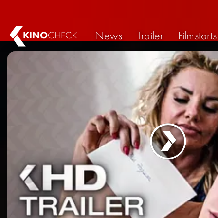
News
Trailer
Filmstarts
KINO
CHECK