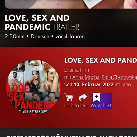
LOVE, SEX AND
PANDEMIC
TRAILER
2:30min
•
Deutsch
•
vor 4 Jahren
LOVE, SEX AND PAN
Drama
Film
mit
Anna Mucha
,
Zofia Zborowska
Seit
10. Februar 2022
im Kino
Leihen
Teilen
Watchlist