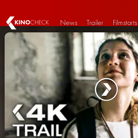
News
Trailer
Filmstarts
KINO
CHECK