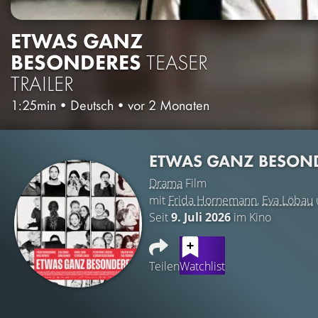
ETWAS GANZ
BESONDERES
TEASER
TRAILER
1:25min
•
Deutsch
•
vor 2 Monaten
ETWAS GANZ BESON
Drama
Film
mit
Frida Hornemann
,
Eva Löbau
Seit
9. Juli 2026
im Kino
Teilen
Watchlist