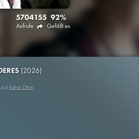
5704
155
92%
Aufrufe
Gefällt es
DERES
(2026)
und
Rahel Ohm