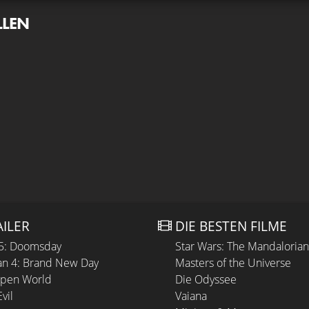
LLEN
AILER
DIE BESTEN FILME
 5: Doomsday
Star Wars: The Mandaloria
n 4: Brand New Day
Masters of the Universe
Open World
Die Odyssee
vil
Vaiana