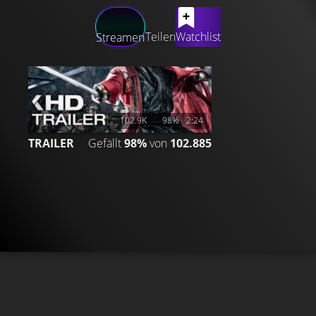
LATEST CONTENT
Teilen
Watchlist
Streamen
102.9K
98%
2:24
TRAILER
Gefällt
98%
von
102.885