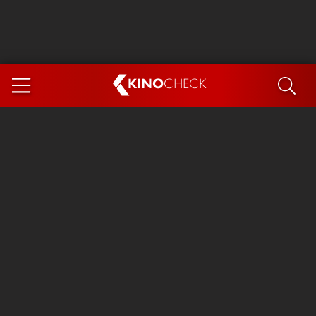
KINO
CHECK
App
DEMNÄCHST IM KINO
Steckerlfischfiasko
Ice Cream Man
Das Ende der Sterne
Exit 8
You, Me & Italy
Marsupilami