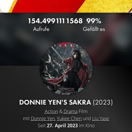
154.499
111
1568
99%
Aufrufe
Gefällt es
DONNIE YEN'S SAKRA
(2023)
Action
&
Drama
Film
mit
Donnie Yen
,
Yukee Chen
und
Liu Yase
Seit
27. April 2023
im Kino