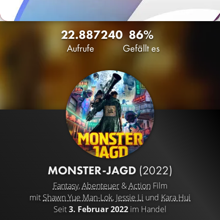
22.887
240
86%
Aufrufe
Gefällt es
MONSTER-JAGD
(2022)
Fantasy
,
Abenteuer
&
Action
Film
mit
Shawn Yue Man-Lok
,
Jessie Li
und
Kara Hui
Seit
3. Februar 2022
im Handel