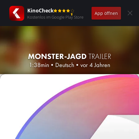
KinoCheck
App öffnen
Kostenlos im Google Play Store
MONSTER-JAGD
TRAILER
1:38min
•
Deutsch
•
vor 4 Jahren