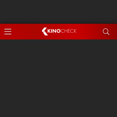
KINO
CHECK
App
DEMNÄCHST IM KINO
Steckerlfischfiasko
Ice Cream Man
Das Ende der Sterne
Exit 8
You, Me & Italy
Marsupilami