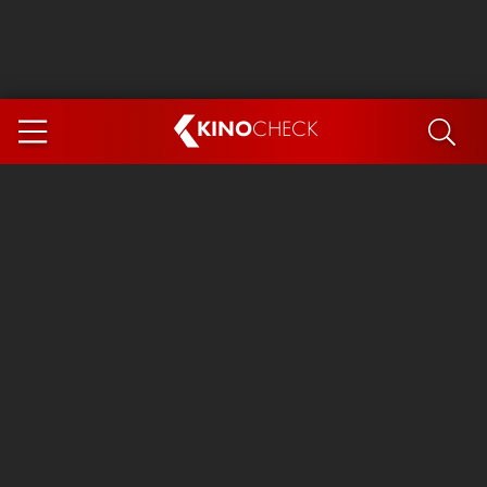
KINO
CHECK
App
DEMNÄCHST IM KINO
Steckerlfischfiasko
Ice Cream Man
Das Ende der Sterne
Exit 8
You, Me & Italy
Marsupilami