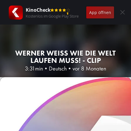
KinoCheck
App öffnen
Kostenlos im Google Play Store
WERNER WEISS WIE DIE WELT L
AUFEN MUSS! - CLIP
3:31min
•
Deutsch
•
vor 8 Monaten