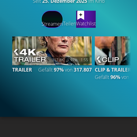
Seit
25. Dezember 2025
im Kino
LATEST CONTENT
Teilen
Watchlist
Streamen
317.8K
97%
1:55
TRAILER
Gefällt
97%
von
317.807
CLIP & TRAILER 8
Gefällt
96%
von
14