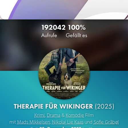
1920
42
100%
Aufrufe
Gefällt es
THERAPIE FÜR WIKINGER
(2025)
Krimi
,
Drama
&
Komödie
Film
mit
Mads Mikkelsen
,
Nikolaj Lie Kaas
und
Sofie Gråbøl