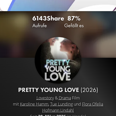
6143
Share
87%
Aufrufe
Gefällt es
PRETTY YOUNG LOVE
(2026)
Lovestory
&
Drama
Film
mit
Karoline Hamm
,
Tue Lunding
und
Flora Ofelia
Hofmann Lindahl