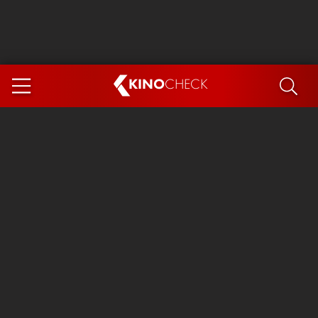
KINO
CHECK
App
DEMNÄCHST IM KINO
Steckerlfischfiasko
The Invite
Ice Cream Man
Das Ende der Sterne
Exit 8
You, Me & Italy