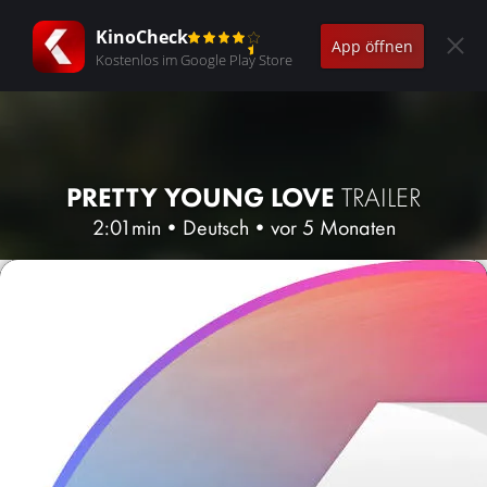
KinoCheck
App öffnen
Kostenlos im Google Play Store
PRETTY YOUNG LOVE
TRAILER
2:01min
•
Deutsch
•
vor 5 Monaten