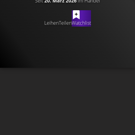
Seit
20. März 2026
im Handel
Leihen
Teilen
Watchlist