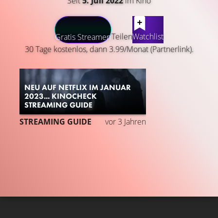
Seit
5. Juli 2022
im Kino
LATEST CONTENT
Teilen
Watchlist
Gratis Streamen
30 Tage kostenlos, dann 3.99/Monat (Partnerlink).
NEU AUF NETFLIX IM JANUAR
2023... KINOCHECK
STREAMING GUIDE
STREAMING GUIDE
vor 3 Jahren