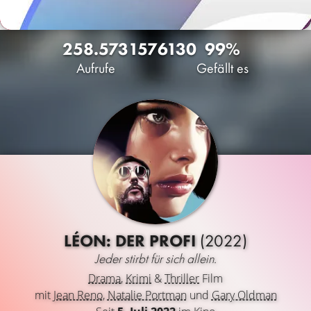
258.573
157
6130
99%
Aufrufe
Gefällt es
LÉON: DER PROFI
(2022)
Jeder stirbt für sich allein.
Drama
,
Krimi
&
Thriller
Film
mit
Jean Reno
,
Natalie Portman
und
Gary Oldman