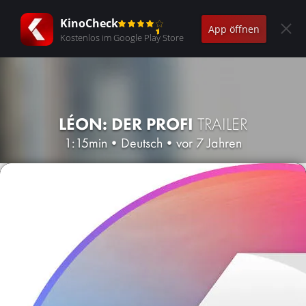
KinoCheck
App öffnen
Kostenlos im Google Play Store
LÉON: DER PROFI
TRAILER
1:15min
•
Deutsch
•
vor 7 Jahren