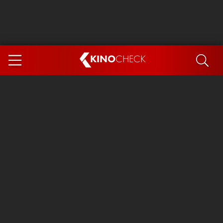
KINO
CHECK
App
DEMNÄCHST IM KINO
Steckerlfischfiasko
Ice Cream Man
Das Ende der Sterne
Exit 8
You, Me & Italy
Marsupilami