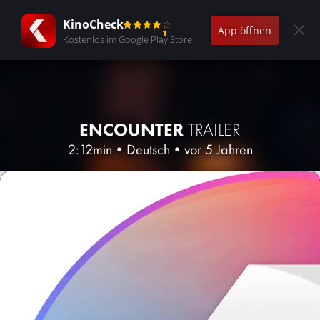
KinoCheck
App öffnen
Kostenlos im Google Play Store
ENCOUNTER
TRAILER
2:12min
•
Deutsch
•
vor 5 Jahren