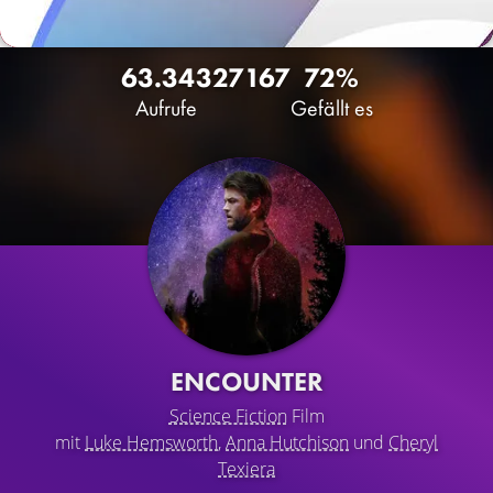
63.343
27
167
72%
Aufrufe
Gefällt es
ENCOUNTER
Science Fiction
Film
mit
Luke Hemsworth
,
Anna Hutchison
und
Cheryl
Texiera