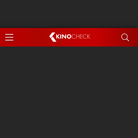
KINO
CHECK
App
DEMNÄCHST IM KINO
Steckerlfischfiasko
Ice Cream Man
Das Ende der Sterne
Exit 8
You, Me & Italy
Marsupilami