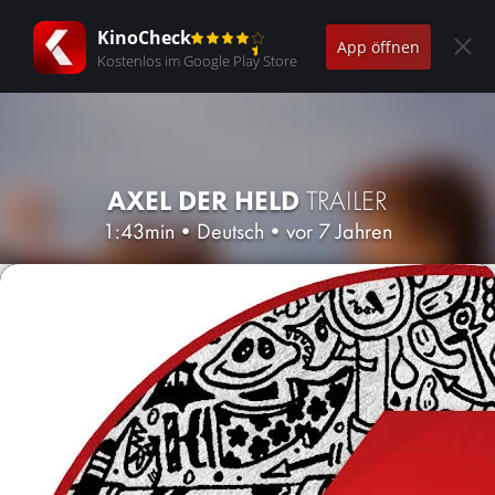
KinoCheck
App öffnen
Kostenlos im Google Play Store
AXEL DER HELD
TRAILER
1:43min
•
Deutsch
•
vor 7 Jahren