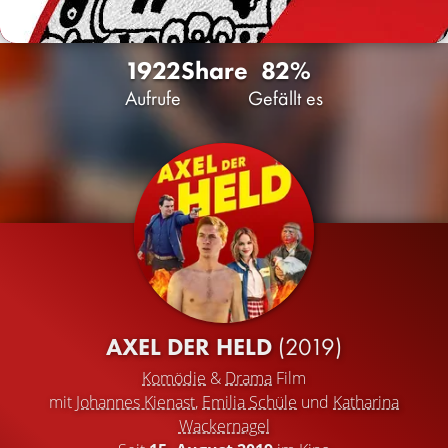
1922
Share
82%
Aufrufe
Gefällt es
AXEL DER HELD
(2019)
Komödie
&
Drama
Film
mit
Johannes Kienast
,
Emilia Schüle
und
Katharina
Wackernagel