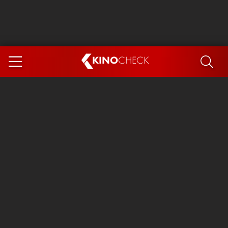
KINO
CHECK
App
DEMNÄCHST IM KINO
Steckerlfischfiasko
Ice Cream Man
Das Ende der Sterne
Exit 8
You, Me & Italy
Marsupilami