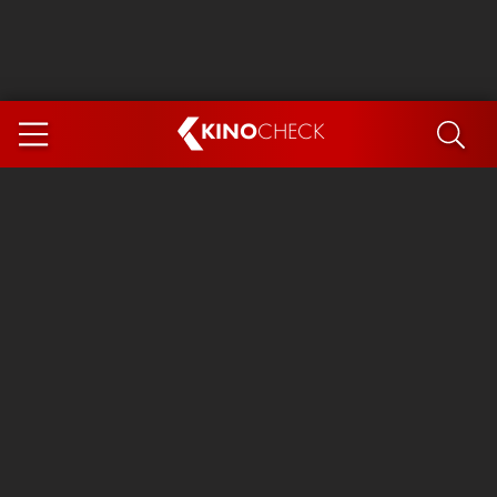
KINO
CHECK
App
DEMNÄCHST IM KINO
Steckerlfischfiasko
Ice Cream Man
Das Ende der Sterne
Exit 8
You, Me & Italy
Marsupilami