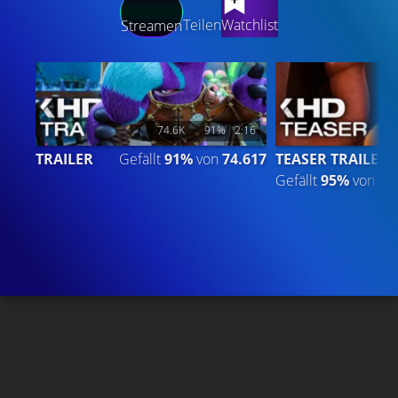
Teilen
Watchlist
Streamen
74.6K
91%
2:16
TRAILER
Gefällt
91%
von
74.617
TEASER TRAILER
Gefällt
95%
von
11