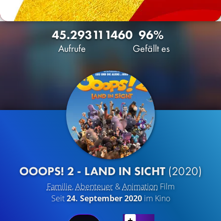
45.293
11
1460
96%
Aufrufe
Gefällt es
OOOPS! 2 - LAND IN SICHT
(2020)
Familie
,
Abenteuer
&
Animation
Film
Seit
24. September 2020
im Kino
LATEST CONTENT