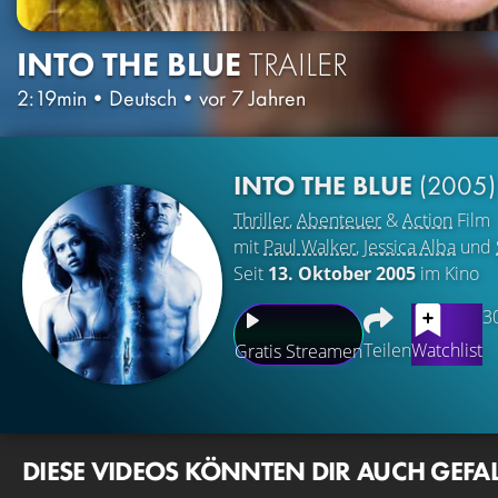
INTO THE BLUE
TRAILER
2:19min
•
Deutsch
•
vor 7 Jahren
INTO THE BLUE
(2005)
Thriller
,
Abenteuer
&
Action
Film
mit
Paul Walker
,
Jessica Alba
und
Seit
13. Oktober 2005
im Kino
3
Teilen
Watchlist
Gratis Streamen
DIESE VIDEOS KÖNNTEN DIR AUCH GEFA