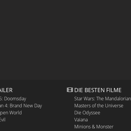
AILER
DIE BESTEN FILME
 5: Doomsday
Star Wars: The Mandaloria
n 4: Brand New Day
Masters of the Universe
Open World
Die Odyssee
vil
Vaiana
Minions & Monster