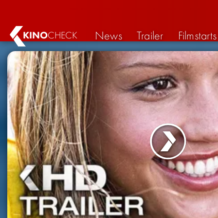
News
Trailer
Filmstarts
KINO
CHECK