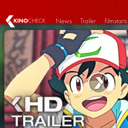
News
Trailer
Filmstarts
KINO
CHECK