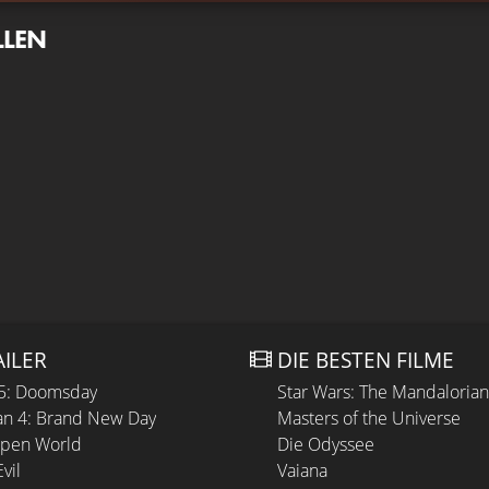
LLEN
AILER
DIE BESTEN FILME
 5: Doomsday
Star Wars: The Mandaloria
n 4: Brand New Day
Masters of the Universe
Open World
Die Odyssee
vil
Vaiana