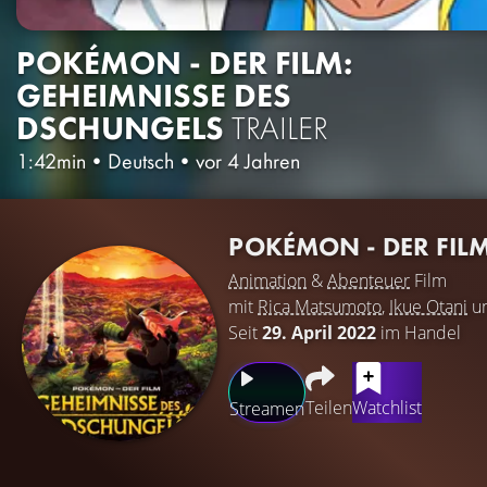
POKÉMON - DER FILM:
GEHEIMNISSE DES
DSCHUNGELS
TRAILER
1:42min
•
Deutsch
•
vor 4 Jahren
POKÉMON - DER FIL
Animation
&
Abenteuer
Film
mit
Rica Matsumoto
,
Ikue Otani
u
Seit
29. April 2022
im Handel
Teilen
Watchlist
Streamen