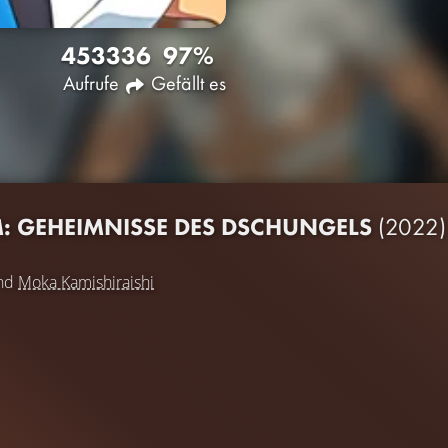
4533
36
97%
Aufrufe
Gefällt es
M: GEHEIMNISSE DES DSCHUNGELS
(2022)
nd
Moka Kamishiraishi