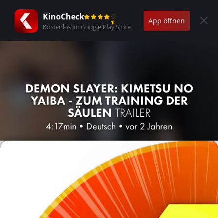
KinoCheck
App öffnen
Kostenlos im Google Play Store
DEMON SLAYER: KIMETSU NO
YAIBA - ZUM TRAINING DER
SÄULEN
TRAILER
4:17min
•
Deutsch
•
vor 2 Jahren