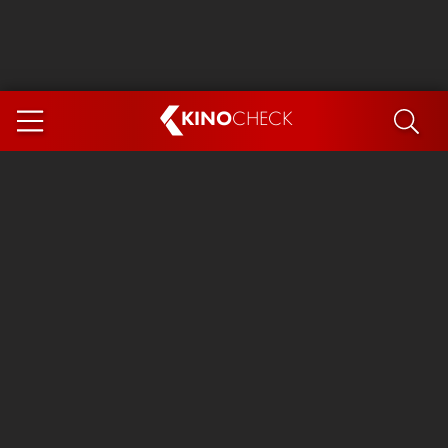
KINO
CHECK
App
DEMNÄCHST IM KINO
Steckerlfischfiasko
Ice Cream Man
Das Ende der Sterne
Exit 8
You, Me & Italy
Marsupilami