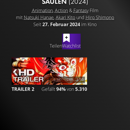
SÄULEN
(2024)
Animation
,
Action
&
Fantasy
Film
mit
Natsuki Hanae
,
Akari Kito
und
Hiro Shimono
Seit
27. Februar 2024
im Kino
LATEST CONTENT
Teilen
Watchlist
5.3K
94%
1:50
TRAILER 2
Gefällt
94%
von
5.310