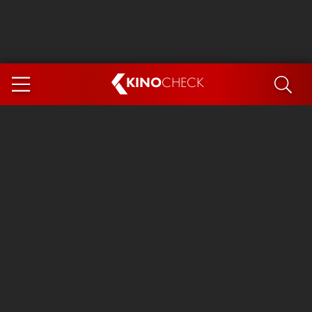
KINO
CHECK
App
DEMNÄCHST IM KINO
Steckerlfischfiasko
Ice Cream Man
Das Ende der Sterne
Exit 8
You, Me & Italy
Marsupilami