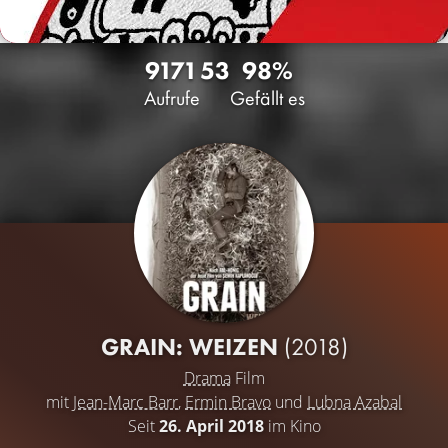
9171
53
98%
Aufrufe
Gefällt es
GRAIN: WEIZEN
(2018)
Drama
Film
mit
Jean-Marc Barr
,
Ermin Bravo
und
Lubna Azabal
Seit
26. April 2018
im Kino