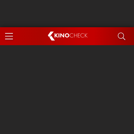
KINO
CHECK
App
DEMNÄCHST IM KINO
Steckerlfischfiasko
Ice Cream Man
Das Ende der Sterne
Exit 8
You, Me & Italy
Marsupilami