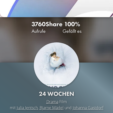
3760
Share
100%
Aufrufe
Gefällt es
24 WOCHEN
Drama
Film
mit
Julia Jentsch
,
Bjarne Mädel
und
Johanna Gastdorf