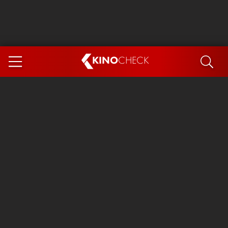
KINO
CHECK
App
DEMNÄCHST IM KINO
Steckerlfischfiasko
Ice Cream Man
Das Ende der Sterne
Exit 8
You, Me & Italy
Marsupilami