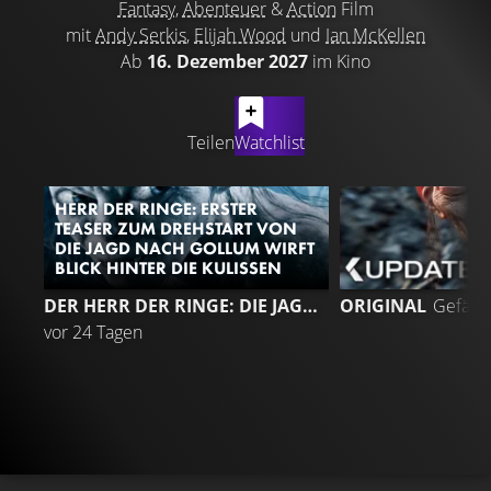
Fantasy
,
Abenteuer
&
Action
Film
mit
Andy Serkis
,
Elijah Wood
und
Ian McKellen
Ab
16. Dezember 2027
im Kino
LATEST CONTENT
Teilen
Watchlist
HERR DER RINGE: ERSTER
TEASER ZUM DREHSTART VON
DIE JAGD NACH GOLLUM WIRFT
BLICK HINTER DIE KULISSEN
2
DER HERR DER RINGE: DIE JAGD NACH GOLLUM
ORIGINAL
Gefällt
vor 24 Tagen