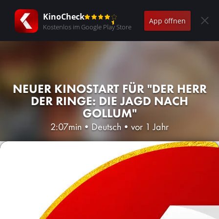
KinoCheck
App öffnen
Kostenlos im Google Play Store
NEUER KINOSTART FÜR "DER HERR
DER RINGE: DIE JAGD NACH
GOLLUM"
2:07min
•
Deutsch
•
vor 1 Jahr