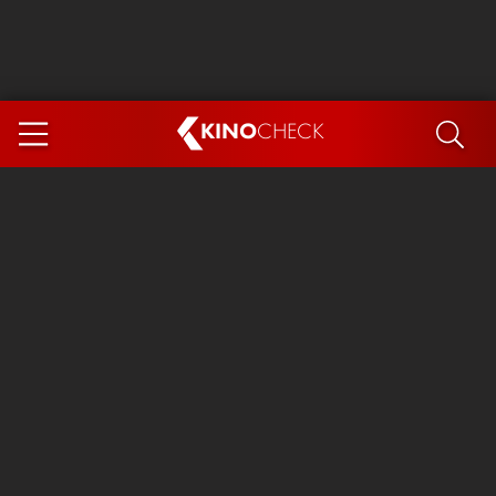
KINO
CHECK
App
DEMNÄCHST IM KINO
Steckerlfischfiasko
Ice Cream Man
Das Ende der Sterne
Exit 8
You, Me & Italy
Marsupilami