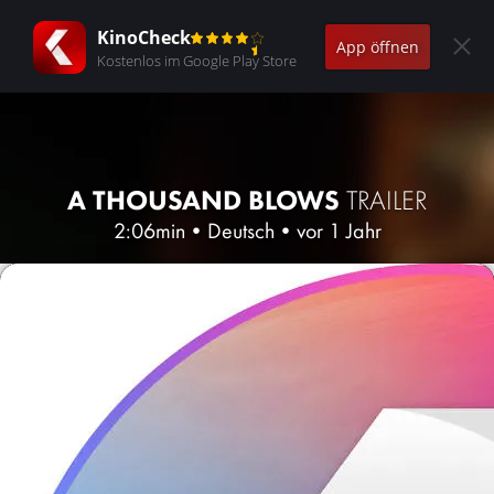
KinoCheck
App öffnen
Kostenlos im Google Play Store
A THOUSAND BLOWS
TRAILER
2:06min
•
Deutsch
•
vor 1 Jahr