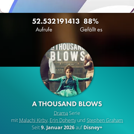
52.532
19
1413
88%
Aufrufe
Gefällt es
A THOUSAND BLOWS
Drama
Serie
mit
Malachi Kirby
,
Erin Doherty
und
Stephen Graham
Seit
9. Januar 2026
auf
Disney+